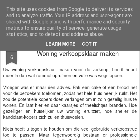
immowatch
blog over vastgoed kopen & verkopen
This site uses cookies from Google to deliver its services
and to analyze traffic. Your IP address and user-agent are
shared with Google along with performance and security
metrics to ensure quality of service, generate usage
statistics, and to detect and address abuse.
LEARN MORE
GOT IT
SEP
Woning verkoopsklaar maken
6
Uw woning verkoopsklaar maken voor de verkoop, houdt houdt
meer in dan wat rommel opruimen en vuile was wegstoppen.
Vroeger was er maar één advies. Bak een cake of een brood net
voor de bezoekers toekomen, zodat het hele huis heerlijk ruikt. Het
zou de potentiële kopers doen verlangen om in zo'n gezellig huis te
wonen. En laat hier en daar kaarsjes of theelichtjes branden. Hoe
gezelliger en huiselijker uw woning eruitziet, hoe sneller de
kandidaat-kopers zich zullen thuisvoelen.
Niets hoeft u tegen te houden om die veel gebruikte verkoopstruc
toe te passen. Maar tegenwoordig bestaan er professionele