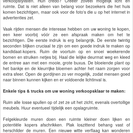
verkoopstylisten. Hun credo? Creëer zoveel mogelijk licht en
ruimte. Dat is niet alleen van belang voor bezoekers die het huis
komen bezichtigen, maar ook voor de foto's die u op het internet in
advertenties zet.
Vaak rijden mensen die interesse hebben om uw woning te kopen,
een keer voorbij vóór ze een afspraak maken om het te
bezichtigen. Die eerste indruk is erg belangrijk. De eerste twintig
seconden blijken cruciaal te zijn om een goede indruk te maken op
kandidaat-kopers. Ruim de voortuin op en snoei woekerende
bomen en struiken netjes bij. Haal die lelijke deurmat weg en kleed
de entree aan met een mooie, grote buxus. De bloeiende plant op
het bankje en de kleurrijke bloemen achter het raam zorgen voor
extra sfeer. Open de gordijnen zo ver mogelijk, zodat mensen goed
naar binnen kunnen kijken en er voldoende lichtinval is.
Enkele tips & trucks om uw woning verkoopsklaar te maken:
Ruim alle losse spullen op of zet ze uit het zicht, evenals overtollige
meubels. Huur eventueel tijdelijk een opslagruimte.
Felgekleurde muren doen een ruimte kleiner doen lijken en
potentiële kopers afschrikken. Plak loszittend behang vast of
herschilder de muren. Een nieuwe witte verflaag kan wonderen